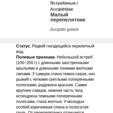
Ястребиные /
Accipitridae
Малый
перепелятник
Accipiter gularis
Статус.
Редкий гнездящийся перелетный
вид.
Полевые признаки.
Небольшой ястреб
(100−200 г) с длинными заостренными
крыльями и длинными тонкими желтыми
лапами. У самцов спина темно-серая, низ
рыжий с четкими светлыми поперечными
полосками, радужина красная. Самки
крупнее самцов, нижняя часть тела
испещрена темными поперечными
полосами, глаза желтые. У молодых
особей коричневая спина и полосатая
грудь. От перепелятника отличается