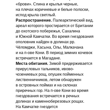
«брови». Спина и крылья черные,
на плечах коричневые и белые полоски,
испод крыла светлый.
Распространение.
Палеарктический вид,
ареал которого простирается от Британии
до охотского побережья, Сахалина
и Южной Камчатки. Во время гнездования
ополовник найден в долинах рр.
Чëломджи, Хасына, Олы, Малкачана
и на п-ове Кони. В период зимних кочевок
встречается в Магадане.
Места обитания.
Зимой придерживается
прирусловых тальников, ивово-
чозениевых рощ, опушек пойменных
лиственничников, летом обнаружен
в островных поймах и на склонах
приречных гор. На п-ове Кони во время
гнездования встречается в речных
долинах и каменноберезовых рощах.
На Камчатке гнездится