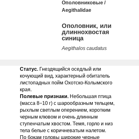
Ополовниковые
/
Aegithalidae
Ополовник, или
длиннохвостая
синица
Aegithalos caudatus
Статус.
Гнездящийся оседлый или
кочующий вид, характерный обитатель
листопадных пойм Охотско-Колымского
края.
Полевые признаки.
Небольшая птица
(масса 8−10 г) с шарообразным тельцем,
рыхлым светлым оперением, коротким
черным клювом и очень длинным
ступенчатым хвостом. Темя, горло и низ
тела белые с коричневатым налетом.
По бокам головы широкие черные