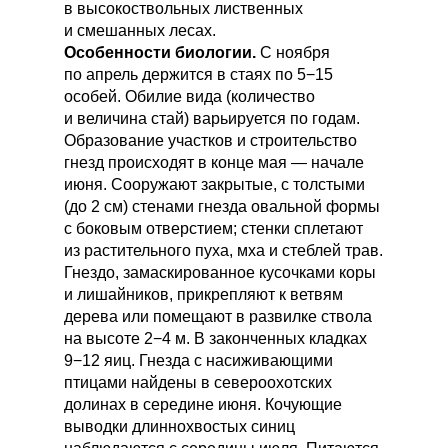
в высокоствольных лиственных
и смешанных лесах.
Особенности биологии.
С ноября
по апрель держится в стаях по 5−15
особей. Обилие вида (количество
и величина стай) варьируется по годам.
Образование участков и строительство
гнезд происходят в конце мая — начале
июня. Сооружают закрытые, с толстыми
(до 2 см) стенами гнезда овальной формы
с боковым отверстием; стенки сплетают
из растительного пуха, мха и стеблей трав.
Гнездо, замаскированное кусочками коры
и лишайников, прикрепляют к ветвям
дерева или помещают в развилке ствола
на высоте 2−4 м. В законченных кладках
9−12 яиц. Гнезда с насиживающими
птицами найдены в североохотских
долинах в середине июня. Кочующие
выводки длиннохвостых синиц