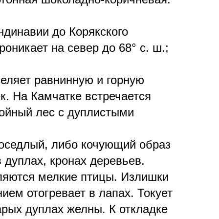
ндинавии до Корякского
оникает на север до 68° с. ш.;
селяет равнинную и горную
к. На Камчатке встречается
ойный лес с дуплистыми
 оседлый, либо кочующий образ
 дуплах, кронах деревьев.
ляются мелкие птицы. Излишки
ем отогревает в лапах. Токует
тарых дуплах желны. К откладке