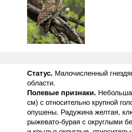
Статус.
Малочисленный гнездящ
области.
Полевые признаки.
Небольшая 
см) с относительно крупной го
опушены. Радужина желтая, клю
рыжевато-бурая с округлыми б
и крылья округлые, относитель