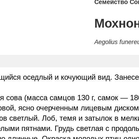
Семейство Со
Мохнон
Aegolius funere
ийся оседлый и кочующий вид. Занесен
сова (масса самцов 130 г, самок — 180
ловой, ясно очерченным лицевым диском
в светлый. Лоб, темя и затылок в мелк
елыми пятнами. Грудь светлая с продо
но длинные. Окраска молодых птиц одн