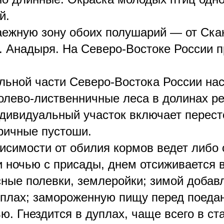
й.
ежную зону обоих полушарий — от Ска
. Анадыря. На Северо-Востоке России пр
льной части Северо-Востока России на
полево-лиственничные леса в долинах ре
дивидуальный участок включает перест
ричные пустоши.
исимости от обилия кормов ведет либо
и ночью с присады, днем отсиживается в
сные полевки, землеройки; зимой добав
плах; замороженную пищу перед поедани
ю. Гнездится в дуплах, чаще всего в с