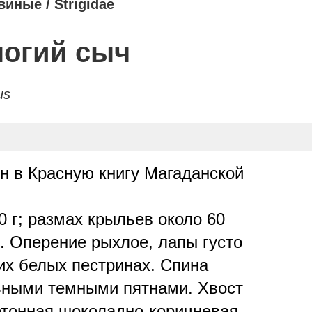
виные
/
Strigidae
огий сыч
us
 в Красную книгу Магаданской
 г; размах крыльев около 60
. Оперение рыхлое, лапы густо
их белых пестринах. Спина
льными темными пятнами. Хвост
отонная шоколадно-коричневая.