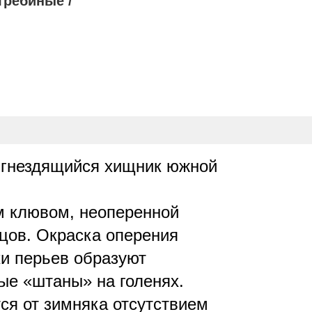
требиные /
 гнездящийся хищник южной
ым клювом, неоперенной
цов. Окраска оперения
ки перьев образуют
ые «штаны» на голенях.
ся от зимняка отсутствием