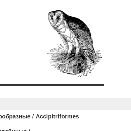
ообразные /
Accipitriformes