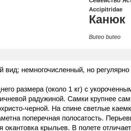
Семейство Яс
Accipitridae
Канюк
Buteo buteo
 вид; немногочисленный, но регулярно
него размера (около 1 кг) с укороченн
ичневой радужиной. Самки крупнее сам
охристо-черной. На спине светлые каем
аметна поперечная полосатость. Перьев
 окантовка крыльев. В полете отличает