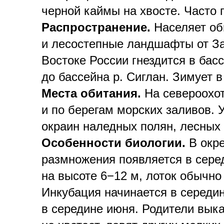
черной каймы на хвосте. Часто 
Распространение.
Населяет об
и лесостепные ландшафты от За
Востоке России гнездится в бас
до бассейна р. Сиглан. Зимует 
Места обитания.
На североохот
и по берегам морских заливов. 
окраин наледных полян, лесных 
Особенности биологии.
В окре
размножения появляется в серед
на высоте 6−12 м, лоток обычно
Инкубация начинается в середи
в середине июня. Родители вы