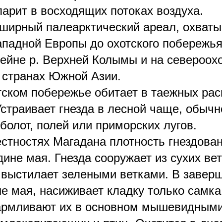
парит в восходящих потоках воздуха.
ширный палеарктический ареал, охват
падной Европы до охотского побережья
сейне р. Верхней Колымы и на североох
в странах Южной Азии.
ском побережье обитает в таежных рас
Устраивает гнезда в лесной чаще, обыч
болот, полей или приморских лугов.
стностях Магадана плотность гнездова
ине мая. Гнезда сооружает из сухих ве
 выстилает зелеными ветками. В заверш
не мая, насиживает кладку только самк
кармливают их в основном мышевидными