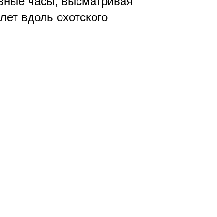
евные часы, высматривая
лет вдоль охотского