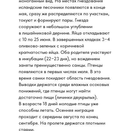
моногамный вид. На местах гнездования
исландские песочники появляются в конце
мая, сразу же распределяются по участкам,
токуют и формируют пары. Гнезда
сооружают в небольшом углублении
в лишайниковой дернине. Яйца откладывают
с 10 по 25 июня. В завершенных кладках 3−4
оливково-зеленых с коричневой
крапчатостью яйца. Оба родителя участвуют
в инкубации (22−23 дня), но вождением
заняты преимущественно самцы. Птенцы
появляются в первых числах июля. В это
время самки покидают область гнездования.
Выводки держатся среди влажных осоковых
понижений, где птенцы могут найти
достаточно пищи (личинки двукрылых).
В возрасте 18 дней молодые птицы уже
способны летать. Осенняя миграция
проходит с середины августа по конец
сентября. На пролете держатся плотными
стаями.