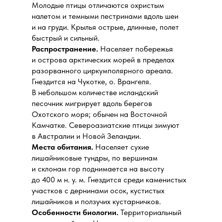
Молодые птицы отличаются охристым
налетом и темными пестринами вдоль шеи
и на груди. Крылья острые, длинные, полет
быстрый и сильный.
Распространение.
Населяет
побережья
и острова арктических морей в пределах
разорванного циркумполярного ареала.
Гнездится на Чукотке, о. Врангеля.
В небольшом количестве исландский
песочник мигрирует вдоль берегов
Охотского моря; обычен на Восточной
Камчатке. Североазиатские птицы зимуют
в Австралии и Новой Зеландии.
Места обитания.
Населяет сухие
лишайниковые тундры, по вершинам
и склонам гор поднимается на высоту
до 400 м н. у. м. Гнездится среди каменистых
участков с дернинами осок, кустистых
лишайников и ползучих кустарничков.
Особенности биологии.
Территориальный