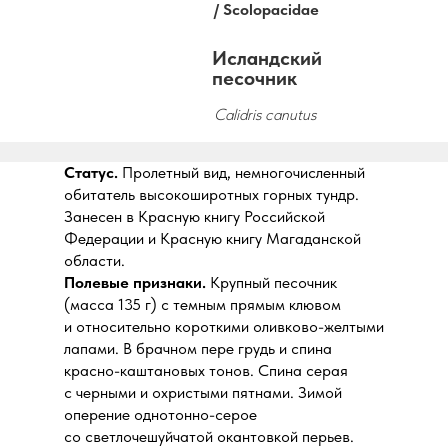
/
Scolopacidae
Исландский
песочник
Calidris canutus
Статус.
Пролетный вид, немногочисленный
обитатель высокоширотных горных тундр.
Занесен в Красную книгу Российской
Федерации и Красную книгу Магаданской
области.
Полевые признаки.
Крупный песочник
(масса 135 г) с темным прямым клювом
и относительно короткими оливково-желтыми
лапами. В брачном пере грудь и спина
красно-каштановых тонов. Спина серая
с черными и охристыми пятнами. Зимой
оперение однотонно-серое
со светлочешуйчатой окантовкой перьев.