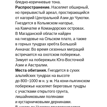
бледно-коричневые тона.
Распространение.
Населяет обширный,
но прерывистый ареал, простирающийся
от нагорий Центральной Азии до Чукотки.
Гнездится в Колымском нагорье,
на Камчатке и Командорских островах.
В Магаданской области найден
на гнездовье на Ольском плато, а также
в горных тундрах хребта Большой
Анначаг. Во время сезонных миграций
встречается на охотском побережье.
Зимует на побережьях Юго-Восточной
Азии и Австралии.
Места обитания.
Гнездится в сухих
альпийских тундрах на высоте
до 800−1000 м н. у. м. На кони-пьягинском
побережье населяет береговые тундры
с участками открытого грунта,
лишайниковыми полянами
и кустарничковыми дернинами.