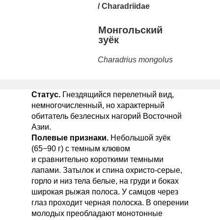
/
Charadriidae
Монгольский
зуëк
Charadrius mongolus
Статус.
Гнездящийся перелетный вид,
немногочисленный, но характерный
обитатель безлесных нагорий Восточной
Азии.
Полевые признаки.
Небольшой зуëк
(65−90 г) с темным клювом
и сравнительно короткими темными
лапами. Затылок и спина охристо-серые,
горло и низ тела белые, на груди и боках
широкая рыжая полоса. У самцов через
глаз проходит черная полоска. В оперении
молодых преобладают монотонные