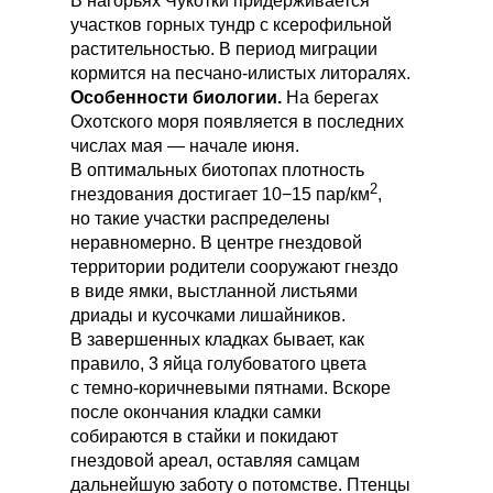
В нагорьях Чукотки придерживается
участков горных тундр с ксерофильной
растительностью. В период миграции
кормится на песчано-илистых литоралях.
Особенности биологии.
На берегах
Охотского моря появляется в последних
числах мая — начале июня.
В оптимальных биотопах плотность
2
гнездования достигает 10−15 пар/км
,
но такие участки распределены
неравномерно. В центре гнездовой
территории родители сооружают гнездо
в виде ямки, выстланной листьями
дриады и кусочками лишайников.
В завершенных кладках бывает, как
правило, 3 яйца голубоватого цвета
с темно-коричневыми пятнами. Вскоре
после окончания кладки самки
собираются в стайки и покидают
гнездовой ареал, оставляя самцам
дальнейшую заботу о потомстве. Птенцы