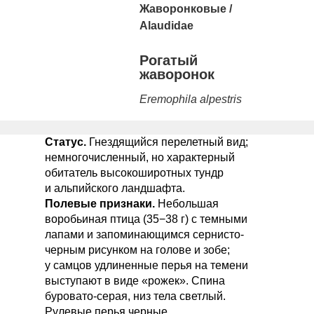
Жаворонковые
/
Alaudidae
Рогатый
жаворонок
Eremophila alpestris
Статус.
Гнездящийся перелетный вид;
немногочисленный, но характерный
обитатель высокоширотных тундр
и альпийского ландшафта.
Полевые признаки.
Небольшая
воробьиная птица (35−38 г) с темными
лапами и запоминающимся сернисто-
черным рисунком на голове и зобе;
у самцов удлиненные перья на темени
выступают в виде «рожек». Спина
буровато-серая, низ тела светлый.
Рулевые перья черные.