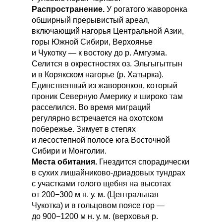
Распространение.
У рогатого жаворонка
обширный прерывистый ареал,
включающий нагорья Центральной Азии,
горы Южной Сибири, Верхоянье
и Чукотку — к востоку до р. Амгуэма.
Селится в окрестностях оз. Эльгыгытгын
и в Корякском нагорье (р. Хатырка).
Единственный из жаворонков, который
проник Северную Америку и широко там
расселился. Во время миграций
регулярно встречается на охотском
побережье. Зимует в степях
и лесостепной полосе юга Восточной
Сибири и Монголии.
Места обитания.
Гнездится спорадически
в сухих лишайниково-дриадовых тундрах
с участками голого щебня на высотах
от 200−300 м н. у. м. (Центральная
Чукотка) и в гольцовом поясе гор —
до 900−1200 м н. у. м. (верховья р.