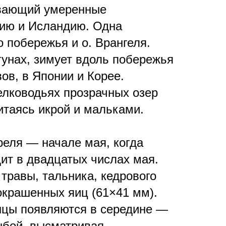
ывающий умеренные
дию и Исландию. Одна
 побережья и о. Врангеля.
гунах, зимует вдоль побережья
ов, в Японии и Корее.
елководьях прозрачных озер
итаясь икрой и мальками.
реля — начале мая, когда
ит в двадцатых числах мая.
 травы, тальника, кедрового
оокрашенных яиц (61×41 мм).
енцы появляются в середине —
ыбой, высматривая