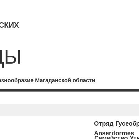
СКИХ
ЦЫ
азнообразие Магаданской области
Отряд Гусеобр
Anseriformes
Семейство Ут