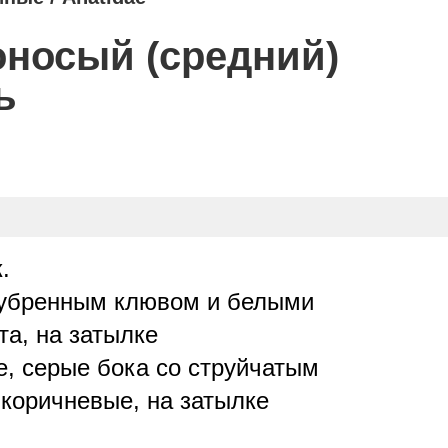
носый (средний)
ь
.
азубренным клювом и белыми
та, на затылке
е, серые бока со струйчатым
-коричневые, на затылке