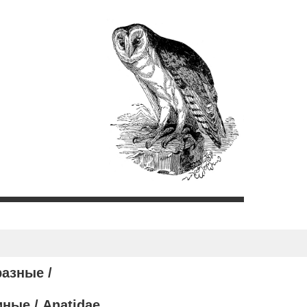
азные /
иные /
Anatidae