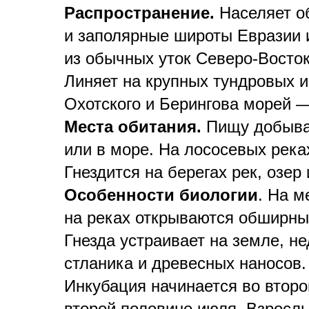
Распространение.
Населяет о
и заполярные широты Евразии 
из обычных уток Северо-Восток
Линяет на крупных тундровых и
Охотского и Берингова морей —
Места обитания.
Пищу добыва
или в море.
На лососевых река
Гнездится на берегах рек, озер
Особенности биологии
. На м
на реках открываются обширны
Гнезда устраивает на земле, н
стланика и древесных наносов.
Инкубация начинается во второ
второй половине июля. Взросл