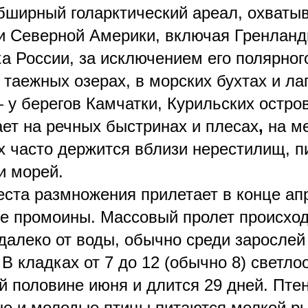
бширный голарктический ареал, охват
и Северной Америки, включая Гренлан
а России, за исключением его полярного
 таежных озерах, в морских бухтах и ла
 у берегов Камчатки, Курильских остров
ет на речных быстринах и плесах
,
на м
х часто держится вблизи нерестилищ, п
 и морей.
еста размножения прилетает в конце ап
е промоины. Массовый пролет происход
едалеко от воды, обычно среди зарослей
 В кладках от 7 до 12 (обычно 8) светл
й половине июня и длится 29 дней. Пт
ые и молодые птицы питаются мелкой р