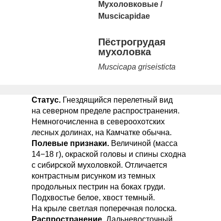
Мухоловковые
/
Muscicapidae
Пëстрогрудая
мухоловка
Muscicapa griseisticta
Статус.
Гнездящийся перелетный вид
на северном пределе распространения.
Немногочисленна в североохотских
лесных долинах, на Камчатке обычна.
Полевые признаки.
Величиной (масса
14−18 г), окраской головы и спины сходна
с сибирской мухоловкой. Отличается
контрастным рисунком из темных
продольных пестрин на боках груди.
Подхвостье белое, хвост темный.
На крыле светлая поперечная полоска.
Распространение.
Дальневосточный