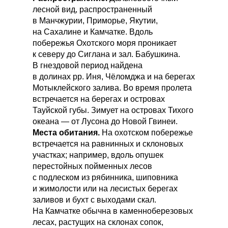
лесной вид, распространенный
в Манчжурии, Приморье, Якутии,
на Сахалине и Камчатке. Вдоль
побережья Охотского моря проникает
к северу до Сиглана и зал. Бабушкина.
В гнездовой период найдена
в долинах рр. Иня, Чëломджа и на берегах
Мотыклейского залива. Во время пролета
встречается на берегах и островах
Тауйской губы. Зимует на островах Тихого
океана — от Лусона до Новой Гвинеи.
Места обитания.
На охотском побережье
встречается на равнинных и склоновых
участках; например, вдоль опушек
перестойных пойменных лесов
с подлеском из рябинника, шиповника
и жимолости или на лесистых берегах
заливов и бухт с выходами скал.
На Камчатке обычна в каменноберезовых
лесах, растущих на склонах сопок,