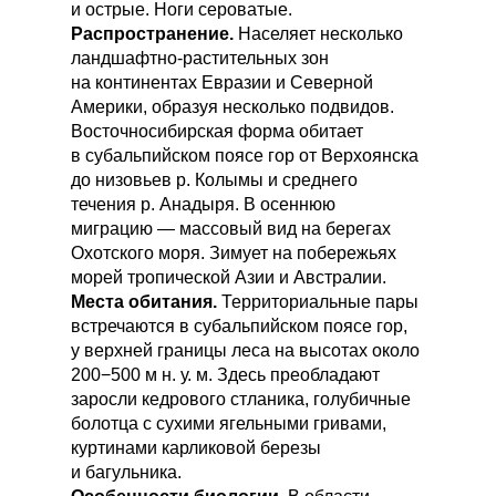
и острые. Ноги сероватые.
Распространение.
Населяет несколько
ландшафтно-растительных зон
на континентах Евразии и Северной
Америки, образуя несколько подвидов.
Восточносибирская форма обитает
в субальпийском поясе гор от Верхоянска
до низовьев р. Колымы и среднего
течения р. Анадыря. В осеннюю
миграцию — массовый вид на берегах
Охотского моря. Зимует на побережьях
морей тропической Азии и Австралии.
Места обитания.
Территориальные пары
встречаются в субальпийском поясе гор,
у верхней границы леса на высотах около
200−500 м н. у. м. Здесь преобладают
заросли кедрового стланика, голубичные
болотца с сухими ягельными гривами,
куртинами карликовой березы
и багульника.