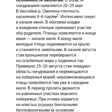
Особенности биологии.
В области
гнездования появляется 20−25 мая.
В бассейне р. Омолона плотность
2
населения 4−6 пар/км
. Интенсивно токует
в начале июня. В обогреве кладки
и вождении птенцов принимают участие
оба родителя. Птенцы появляются в конце
июня — начале июля. К концу июля
молодые птицы поднимаются на крыло
и становятся заметными. В начале августа
стаи кроншнепов перебираются
на голубичные мари у подножья гор.
Примерно 15−20 августа стаи покидают
область гнездования и перемещаются
на побережья морей; неразмножающиеся
птицы появляются там уже в середине
июля. В период пролета держится
на равнинных участках морского
побережья. При отливе кормится
на илистых осушках бентосными
беспозвоночными (в основном