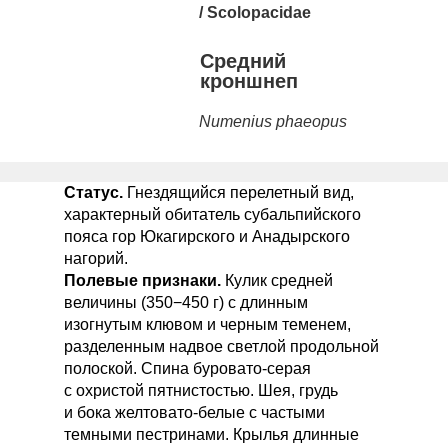
/
Scolopacidae
Средний
кроншнеп
Numenius phaeopus
Статус.
Гнездящийся перелетный вид,
характерный обитатель субальпийского
пояса гор Юкагирского и Анадырского
нагорий.
Полевые признаки.
Кулик средней
величины (350−450 г) с длинным
изогнутым клювом и черным теменем,
разделенным надвое светлой продольной
полоской. Спина буровато-серая
с охристой пятнистостью. Шея, грудь
и бока желтовато-белые с частыми
темными пестринами. Крылья длинные