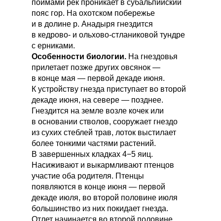
поймами рек проникает в субальпийский
пояс гор. На охотском побережье
и в долине р. Анадыря гнездится
в кедрово- и ольхово-стланиковой тундре
с ерниками.
Особенности биологии.
На гнездовья
прилетает позже других овсянок —
в конце мая — первой декаде июня.
К устройству гнезда приступает во второй
декаде июня, на севере — позднее.
Гнездится на земле возле кочек или
в основании стволов, сооружает гнездо
из сухих стеблей трав, лоток выстилает
более тонкими частями растений.
В завершенных кладках 4−5 яиц.
Насиживают и выкармливают птенцов
участие оба родителя. Птенцы
появляются в конце июня — первой
декаде июля, во второй половине июля
большинство из них покидает гнезда.
Отлет начинается во второй половине