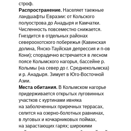
строф.
Распространение.
Населяет таежные
ландшафты Евразии: от Кольского
полуострова до Анадыря и Камчатки.
Численность повсеместно снижается.
Гнездится в отдельных районах
североохотского побережья (Кавинская
долина, Янско-Тауйская депрессия и п-ов
Кони); спорадично встречается в лесном
поясе Колымского нагорья, бассейне р.
Колымы (на север до г. Среднеколымска)
и р. Анадыря. Зимует в Юго-Восточной
Азии.
Места обитания.
В Колымском нагорье
придерживается открытых луговинных
участков с куртинами ивняка
на заболоченных приречных террасах,
селится на озерно-болотных равнинах,
в луговых и кочкарниковых поймах,
на зарастающих гарях; широкими