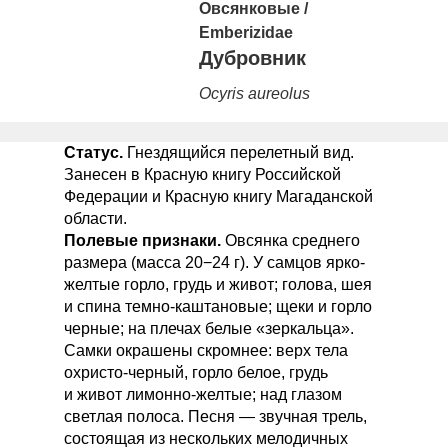
Овсянковые
/
Emberizidae
Дубровник
Ocyris aureolus
Статус.
Гнездящийся перелетный вид.
Занесен в Красную книгу Российской
Федерации и Красную книгу Магаданской
области.
Полевые признаки.
Овсянка среднего
размера (масса 20−24 г). У самцов ярко-
желтые горло, грудь и живот; голова, шея
и спина темно-каштановые; щеки и горло
черные; на плечах белые «зеркальца».
Самки окрашены скромнее: верх тела
охристо-черный, горло белое, грудь
и живот лимонно-желтые; над глазом
светлая полоса. Песня — звучная трель,
состоящая из нескольких мелодичных