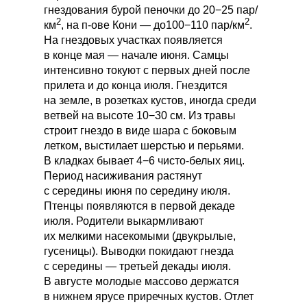
гнездования бурой пеночки до 20−25 пар/
2
2
км
, на п-ове Кони — до100−110 пар/км
.
На гнездовых участках появляется
в конце мая — начале июня. Самцы
интенсивно токуют с первых дней после
прилета и до конца июля. Гнездится
на земле, в розетках кустов, иногда среди
ветвей на высоте 10−30 см. Из травы
строит гнездо в виде шара с боковым
летком, выстилает шерстью и перьями.
В кладках бывает 4−6 чисто-белых яиц.
Период насиживания растянут
с середины июня по середину июля.
Птенцы появляются в первой декаде
июля. Родители выкармливают
их мелкими насекомыми (двукрылые,
гусеницы). Выводки покидают гнезда
с середины — третьей декады июля.
В августе молодые массово держатся
в нижнем ярусе приречных кустов. Отлет