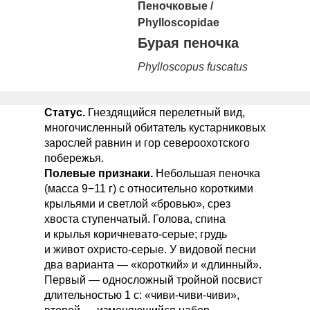
Пеночковые
/
Phylloscopidae
Бурая пеночка
Phylloscopus fuscatus
Статус.
Гнездящийся перелетный вид,
многочисленный обитатель кустарниковых
зарослей равнин и гор североохотского
побережья.
Полевые признаки.
Небольшая пеночка
(масса 9−11 г) с относительно короткими
крыльями и светлой «бровью», срез
хвоста ступенчатый. Голова, спина
и крылья коричневато-серые; грудь
и живот охристо-серые. У видовой песни
два варианта — «короткий» и «длинный».
Первый — односложный тройной посвист
длительностью 1 с: «чиви-чиви-чиви»,