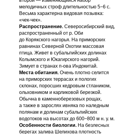
второй — изменяющийся набор
мелодичных строф длительностью 5−6 с.
Весьма характерна видовая позывка:
«чек-чек».
Распространение.
Северосибирский вид,
распространенный от р. Оби
до Корякского нагорья. На приморских
равнинах Северной Охотии массовая
птица. Живет в субальпийских долинах
Колымского и Юкагирского нагорий.
Зимует в странах п-ова Индокитай.
Места обитания.
Очень плотно селится
на приморских террасах и пологих
склонах, поросших кедровым стлаником,
ольховником и карликовой березкой.
Обычна в каменноберезовых рощах,
а также в зарослях ивняка по наледным
полянам и долинам субальпийских
водотоков на высотах до 600−800 м н. у. м.
Особенности биологии.
На безлесных
берегах залива Шелихова плотность