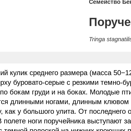
Семейство Бе
Поруче
Tringa stagnatili
ий кулик среднего размера (масса 50−12
рху буровато-серые с резкими темно-бу
по бокам груди и на боках. Молодые п
тся длинными ногами, длинным клювом 
, как у большого улита. От последнего
полете ноги поручейника выступают за
с темной полоской на нижних кроющих п