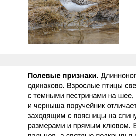
Полевые признаки.
Длинноног
одинаково. Взрослые птицы све
с темными пестринами на шее, 
и черныша поручейник отличае
заходящим с поясницы на спину
размерами и прямым клювом. В 
пальцев, а светлые подкрылья 