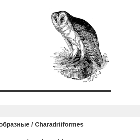
образные /
Charadriiformes