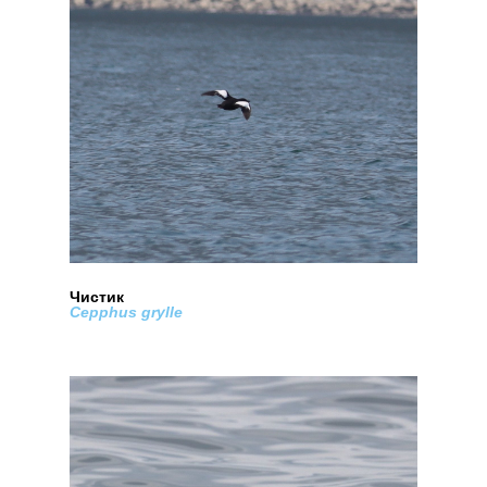
Чистик
Cepphus grylle