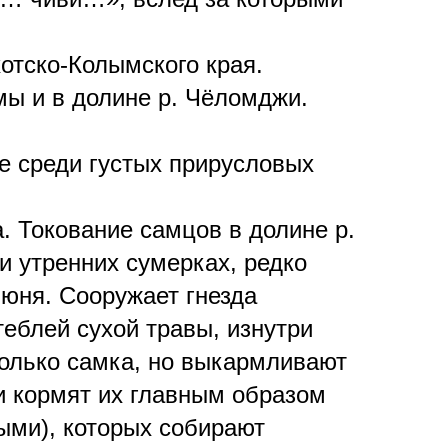
отско-Колымского края.
мы и в долине р. Чëломджи.
же среди густых прирусловых
. Токование самцов в долине р.
и утренних сумерках, редко
июня. Сооружает гнезда
теблей сухой травы, изнутри
только самка, но выкармливают
и кормят их главным образом
ми), которых собирают