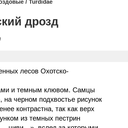
оздовые
/
Turdidae
кий дрозд
a
енных лесов Охотско-
пами и темным клювом. Самцы
 на черном подхвостье рисунок
енее контрастна, так как верх
сунком из темных пестрин
у… чиви…», вслед за которыми