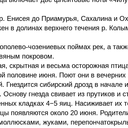
р. Енисея до Приамурья, Сахалина и Ох
ен в долинах верхнего течения р. Колы
тополево-чозениевых поймах рек, а так
авяным покровом.
я, скрытная и весьма осторожная птица
 половине июня. Поют они в вечерних 
й. Гнездится сибирский дрозд в начале 
. Основу гнезда свивает из прутиков и с
нных кладках 4−5 яиц. Насиживает их 
нцы появляются около 20 июня. Родител
моллюсками, жуками, перепончатокрылы