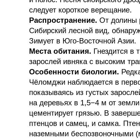
следует короткое верещание.
Распространение.
От долины 
Сибирский лесной вид, обнаруж
Зимует в Юго-Восточной Азии.
Места обитания.
Гнездится в 
зарослей ивняка с высоким тр
Особенности биологии.
Редка
Чëломджи наблюдается в первой
показываясь из густых заросле
на деревьях в 1,5−4 м от земли
цементирует грязью. В заверше
птенцов и самец, и самка. Пте
наземными беспозвоночными (