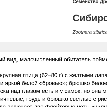
Семейство Др
Сибирс
Zoothera sibiric
ый вид, малочисленный обитатель пойм
крупная птица (62−80 г) с желтыми ла
и яркой белой «бровью»; брюшко белое,
ска над глазом есть и у самок, но она м
оричневые, грудь и брюшко светлые с ри
озда включает две флейтовые ноты «чил