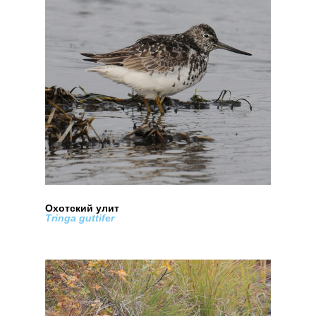
Охотский улит
Tringa guttifer