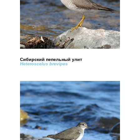
Сибирский пепельный улит
Heteroscelus brevipes