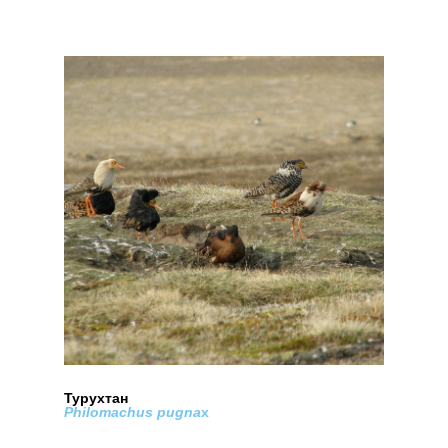
Турухтан
Philomachus pugna
x