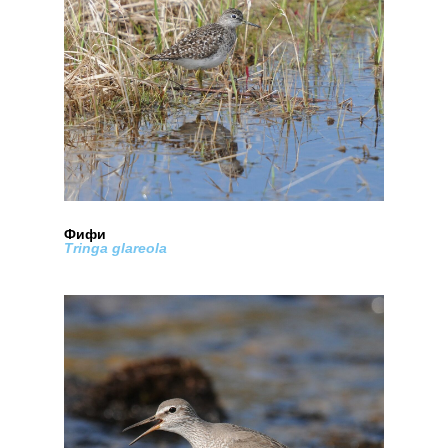
Фифи
Tringa glareola