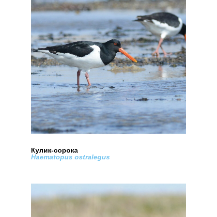
Кулик-сорока
Haematopus ostralegus