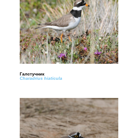
Галстучник
Charadrius hiaticula