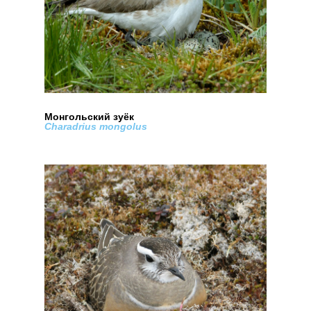
Монгольский зуëк
Charadrius mongolus