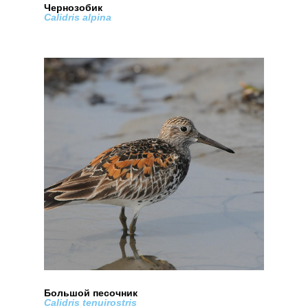
Чернозобик
Calidris alpina
Большой песочник
Calidris tenuirostris