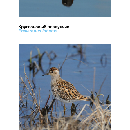
Круглоносый плавунчик
Phalaropus lobatus