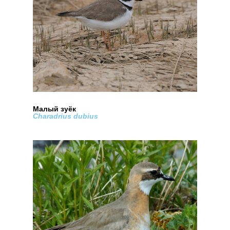
Малый зуëк
Charadrius dubius