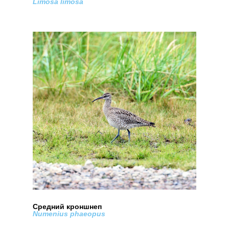
Limosa limosa
Средний кроншнеп
Numenius phaeopus