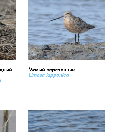
идный
Малый веретенник
Limosa lapponica
s