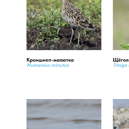
Кроншнеп-малютка
Щёгол
Numenius minutus
Tringa