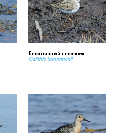
Белохвостый песочник
Calidris temminckii