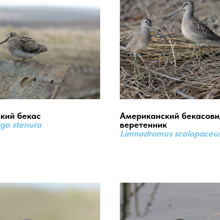
кий бекас
Американский бекасов
ago stenura
веретенник
Limnodromus scolopaceu