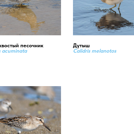
хвостый песочник
Дутыш
is acuminata
Calidris melanotos