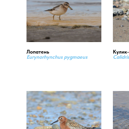
Лопатень
Кулик
Eurynorhynchus pygmaeus
Calidri