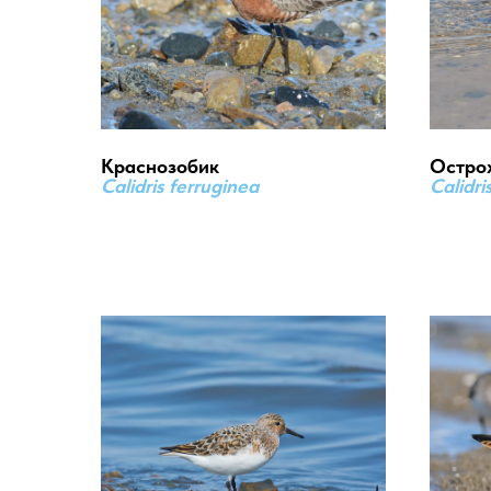
Краснозобик
Остро
Calidris ferruginea
Calidr