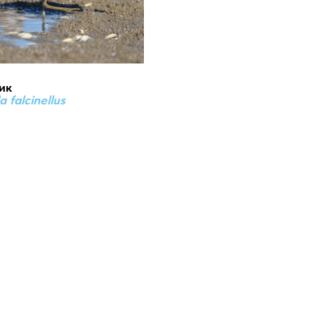
ик
a falcinellus