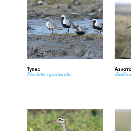
Тулес
Азиатс
Pluvialis squatarola
Gallin