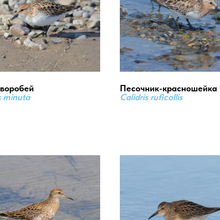
-воробей
Песочник-красношейка
s minuta
Calidris ruficollis