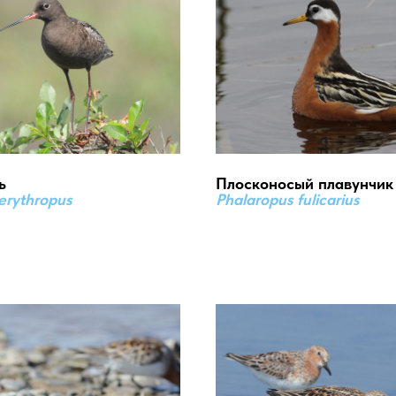
ь
Плосконосый плавунчик
 erythropus
Phalaropus fulicarius